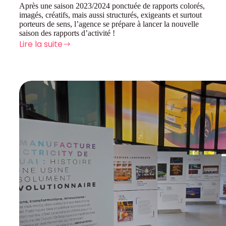
Après une saison 2023/2024 ponctuée de rapports colorés,
imagés, créatifs, mais aussi structurés, exigeants et surtout
porteurs de sens, l’agence se prépare à lancer la nouvelle
saison des rapports d’activité !
Lire la suite
La
saison
des
rapports
d’activité
recommence
!