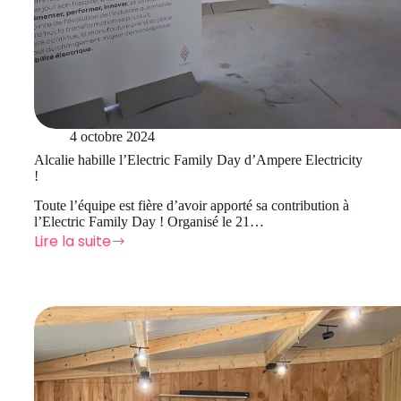
4 octobre 2024
Alcalie habille l’Electric Family Day d’Ampere Electricity
!
Toute l’équipe est fière d’avoir apporté sa contribution à
l’Electric Family Day ! Organisé le 21…
Lire la suite
Alcalie
habille
l’Electric
Family
Day
d’Ampere
Electricity