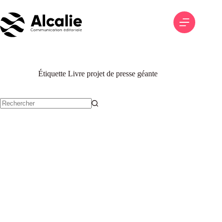
Passer
au
contenu
Étiquette
Livre projet de presse géante
Aucun
résultat